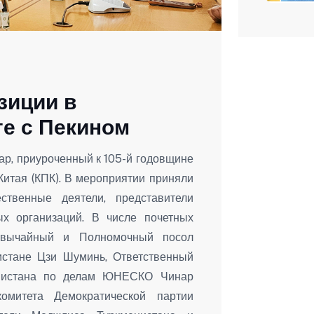
зиции в
ге с Пекином
р, приуроченный к 105-й годовщине
Китая (КПК). В мероприятии приняли
ственные деятели, представители
ых организаций. В числе почетных
езвычайный и Полномочный посол
истане Цзи Шуминь, Ответственный
енистана по делам ЮНЕСКО Чинар
комитета Демократической партии