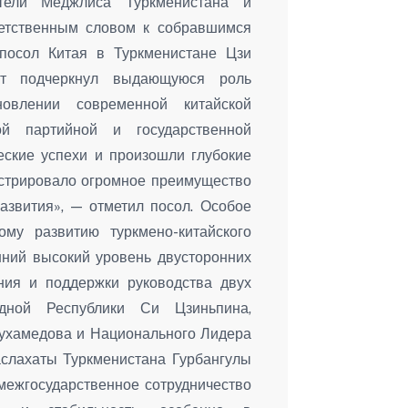
ители Меджлиса Туркменистана и
ветственным словом к собравшимся
посол Китая в Туркменистане Цзи
т подчеркнул выдающуюся роль
овлении современной китайской
ной партийной и государственной
еские успехи и произошли глубокие
нстрировало огромное преимущество
звития», — отметил посол. Особое
му развитию туркмено-китайского
шний высокий уровень двусторонних
ния и поддержки руководства двух
дной Республики Си Цзиньпина,
ухамедова и Национального Лидера
аслахаты Туркменистана Гурбангулы
ежгосударственное сотрудничество