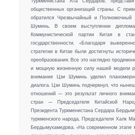
Туркменистана Ата Сердаров, представ
общественных организаций страны. С при
обратился Чрезвычайный и Полномочный 
Шуминь. В своем выступлении диплома
Коммунистической партии Китая в стан
государственности. «Благодаря выверен
стратегии в Китае были достигнуты историч
преобразования. Все это наглядно продемо
и мощную жизненную силу нашей модели ра
внимание Цзи Шуминь уделил планомерно
диалога. Цзи Шуминь подчеркнул, что ныне
отношений — это результат личного внима
стран — Председателя Китайской Наро
Президента Туркменистана Сердара Бердым
туркменского народа, Председателя Халк М
Бердымухамедова. «На современном этапе м