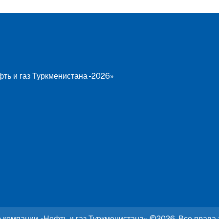
ть и газ Туркменистана -2026»
ю компании «Нефть и газ Туркменистана» ©2026. Все права